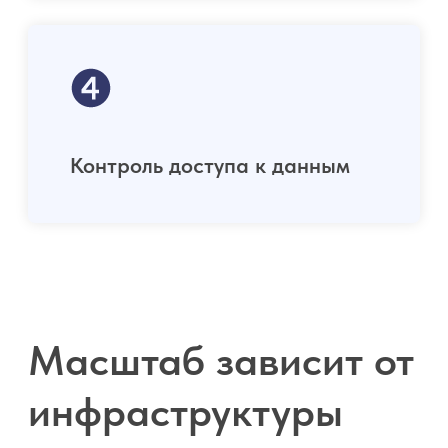
Эта страница
отвечает на
вопросы интеграции
и безопасности
Если вы:
ИТ-директор
Архитектор