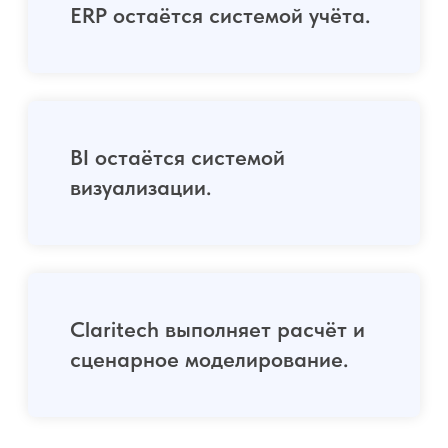
сценарное моделирование.
Claritech
разворачивается в
корпоративном
контуре
On-prem или облако
On-premise
Развёртывание в инфраструктуре
заказчика