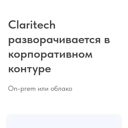
Docker-контейнер
PostgreSQL
Доступ через корпоративную
сеть
Контроль данных на стороне
клиента
Облачный вариант
Размещение в защищённой среде
Разграничение доступа по ролям
Защищённый канал передачи
данных
Claritech не