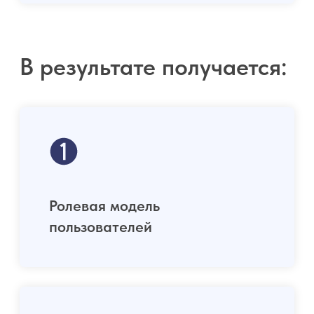
Масштаб зависит от
инфраструктуры
заказчика.
Claritech поддерживает:
Модели с большим
количеством узлов