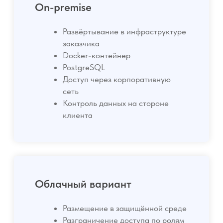
вмешивается в
учётные проводки.
Claritech получает данные из:
ERP (SAP, 1С и др.)
BI-систем
Excel
API
Интеграция возможна:
через выгрузку файлов
через API
через регулярный обмен
данными