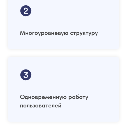
Страхование
Продукт
Банки
ИТ
РЕШЕНИЯ:
Туризм и рекреация
Claritech для бизнеса
Производство
Claritech & ERP
Розница
Claritech Saas
Методология аллокации
Кейсы
УСЛУГИ
Архитектура
Базовый функционал
Стратегическое развитие
Модуль контроля расходов
Цифровизация
Проекты
Операционная эффективность
Управление рисками
КОНТАКТЫ
© ООО "Партнерство
профессионалов", 2014-2026
Все права защищены.
ИНН 7709957882
8 495 414-20-08
ОКВЭД 70.22, 62.01, 62.02,
info@profpartnership.ru
82.99
125047, Москва, 4-ый Лесной
пер., д. 4, БЦ White Stone, 5 эт.
26520 в реестре
аккредитованных организаций,
осуществляющих деятельность
в области информационных