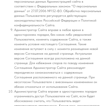
персональных данных Администрацией сайта в
соответствии с Федеральным законом “О персональных
данных” от 27.07.2006 №152-ФЗ. Обработка персональных
данных Пользователя регулируется действующим
законодательством Российской Федерации и Политикой
конфиденциальности Сайта.
Администратор Сайта вправе в любое время в
одностороннем порядке, без каких либо уведомлений
Пользователя, изменять содержимое Сайта, а также
изменять условия настоящего Соглашения. Такие
изменения вступают в силу с момента размещения новой
версии Соглашения на данной странице. Актуальная
версия Соглашения всегда расположена на данной
странице. Для избежания споров по поводу изменения
Соглашения Администратор Сайта рекомендует
периодически ознакамливаться с содержимым
ИНДУСТРИИ
CLARITECH
Соглашения расположенного на данной странице. При
несогласии Пользователя с внесенными изменениями он
Страхование
Продукт
Банки
обязан отказаться от использования Сайта.
ИТ
РЕШЕНИЯ:
Администратор Сайта вправе в одностороннем порядке
Туризм и рекреация
Claritech для бизнеса
ограничивать доступ Пользователя на Сайт, если будет
Производство
Claritech & ERP
Розница
Claritech Saas
обоснованно считать, что Пользователь ведет
неправомерную деятельность. Кроме того, администратор