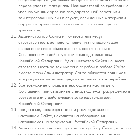
Методология аллокации
вправе удалять материалы Пользователей по требованию
Кейсы
УСЛУГИ
Архитектура
уполномоченных органов государственной власти или
Базовый функционал
заинтересованных лиц в случае, если данные материалы
Стратегическое развитие
Модуль контроля расходов
нарушают применимое законодательство или права
Цифровизация
Проекты
Операционная эффективность
третьих лиц.
Управление рисками
Администратор Сайта и Пользователь несут
ответственность за неисполнение или ненадлежащее
исполнение своих обязательств в соответствии с
КОНТАКТЫ
Соглашением и действующим законодательством
© ООО "Партнерство
Российской Федерации. Администратор Сайта не несет
профессионалов", 2014-2026
ответственность за технические перебои в работе Сайта,
Все права защищены.
вместе с тем Администратор Сайта обязуется принимать
ИНН 7709957882
8 495 414-20-08
ОКВЭД 70.22, 62.01, 62.02,
все разумные меры для предотвращения таких перебоев.
info@profpartnership.ru
82.99
Все возможные споры, вытекающие из настоящего
125047, Москва, 4-ый Лесной
Соглашения или связанные с ним, подлежат разрешению в
пер., д. 4, БЦ White Stone, 5 эт.
26520 в реестре
аккредитованных организаций,
соответствии с действующим законодательством
осуществляющих деятельность
Российской Федерации.
в области информационных
Все данные, размещенные или размещаемые на
технологий
настоящем Сайте, находятся на оборудовании
находящемся на территории Российской Федерации.
Администратор вправе прекращать работу Сайта, а равно
Политика конфидециальности
Пользовательское соглашение
частично или полностью прекращать доступ к сайту до
Политика использвания файлов Cookies