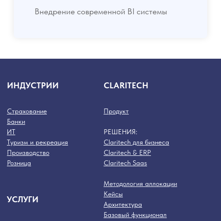
КОНТАКТЫ
© ООО "Партнерство
профессионалов", 2014-2026
Все права защищены.
ИНН 7709957882
8 495 414-20-08
ОКВЭД 70.22, 62.01, 62.02,
info@profpartnership.ru
82.99
125047, Москва, 4-ый Лесной
пер., д. 4, БЦ White Stone, 5 эт.
26520 в реестре
аккредитованных организаций,
осуществляющих деятельность
в области информационных
технологий
Политика конфидециальности
Пользовательское соглашение
Политика использвания файлов Cookies