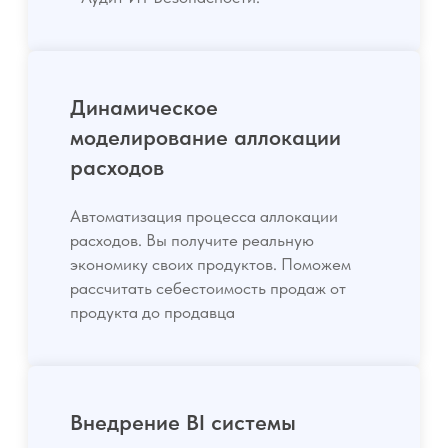
Внедрение BI системы
Внедрение современной BI системы
ИНДУСТРИИ
CLARITECH
Страхование
Продукт
Банки
ИТ
РЕШЕНИЯ:
Туризм и рекреация
Claritech для бизнеса
Производство
Claritech & ERP
Розница
Claritech Saas
Методология аллокации
Кейсы
УСЛУГИ
Архитектура
Базовый функционал
Стратегическое развитие
Модуль контроля расходов
Цифровизация
Проекты
Операционная эффективность
Управление рисками