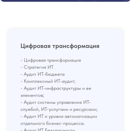
- Цифровая трансформация
- Стратегия ИТ
- Аудит ИТ-бюджета
- Комплексный ИТ-аудит;
- Аудит ИТ-инфраструктуры и ее
элементов;
- Аудит системы управления ИТ-
службой, ИТ-услугами и ресурсами;
- Аудит ИТ и уровня автоматизации
отдельного бизнес-процесса.
- Аудит ИТ Безопасности.
Динамическое
моделирование аллокации
расходов
Автоматизация процесса аллокации
расходов. Вы получите реальную
экономику своих продуктов. Поможем
рассчитать себестоимость продаж от
продукта до продавца