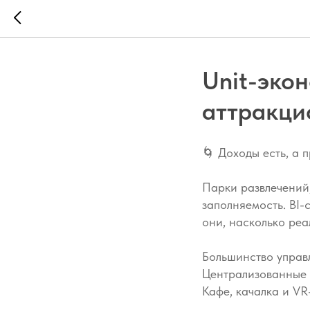
Unit-эко
аттракци
🌀 Доходы есть, а 
Парки развлечений,
заполняемость. BI-
они, насколько ре
Большинство управл
Централизованные з
Кафе, качалка и VR