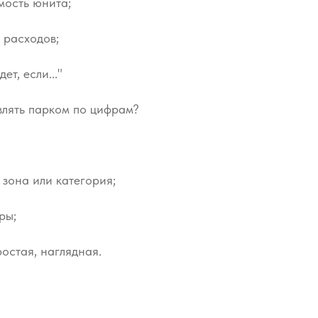
мость юнита;
 расходов;
ет, если..."
влять парком по цифрам?
 зона или категория;
ры;
остая, наглядная.