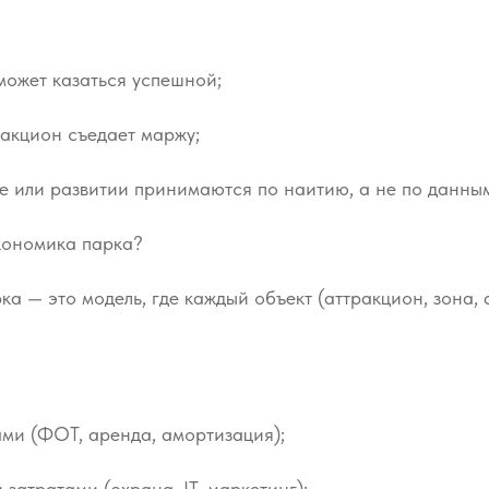
может казаться успешной;
акцион съедает маржу;
е или развитии принимаются по наитию, а не по данны
экономика парка?
ка — это модель, где каждый объект (аттракцион, зона, 
ми (ФОТ, аренда, амортизация);
затратами (охрана, IT, маркетинг);