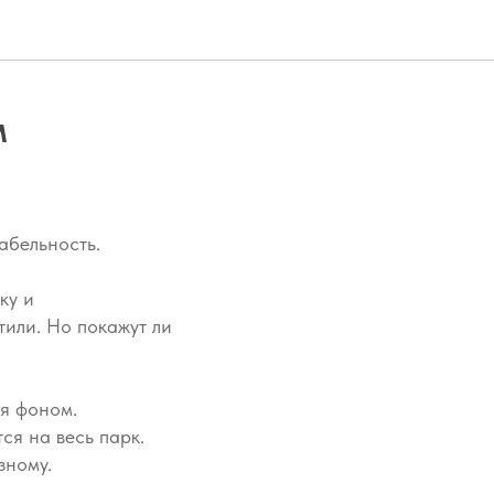
м
абельность.
ку и
тили. Но покажут ли
ся фоном.
ся на весь парк.
зному.