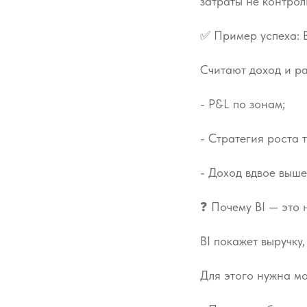
затраты не контрол
✅ Пример успеха: B
Считают доход и ра
- P&L по зонам;
- Стратегия роста т
- Доход вдвое выше
❓ Почему BI — это 
BI покажет выручку,
Для этого нужна мо