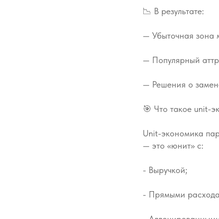
📉 В результате:
— Убыточная зона 
— Популярный аттр
— Решения о замен
🎯 Что такое unit-
Unit-экономика пар
— это «юнит» с:
- Выручкой;
- Прямыми расхода
- Аллоцированными 