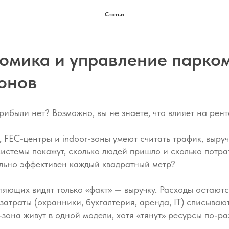
Статьи
номика и управление парко
онов
прибыли нет? Возможно, вы не знаете, что влияет на рент
 FEC-центры и indoor-зоны умеют считать трафик, выруч
системы покажут, сколько людей пришло и сколько потра
ально эффективен каждый квадратный метр?
яющих видят только «факт» — выручку. Расходы остают
атраты (охранники, бухгалтерия, аренда, IT) списывают
-зона живут в одной модели, хотя «тянут» ресурсы по-ра