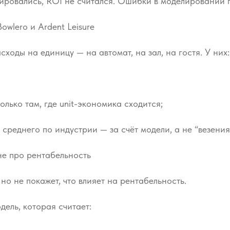
ировались, ROI не считался. Ошибки в моделировании п
owlero и Ardent Leisure
сходы на единицу — на автомат, на зал, на гостя. У них:
олько там, где unit-экономика сходится;
 среднего по индустрии — за счёт модели, а не “везения
не про рентабельность
 но не покажет, что влияет на рентабельность.
дель, которая считает: