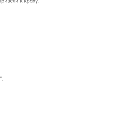
ривели к краху.
”.